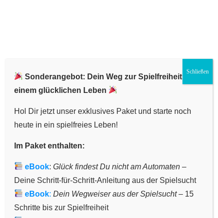
Schließen
Sonderangebot: Dein Weg zur Spielfreiheit und
Hast Du das Buch gelesen? Hinterlasse
einem glücklichen Leben
einen Kommentar und teile uns Deine
Hol Dir jetzt unser exklusives Paket und starte noch
Gedanken mit!
heute in ein spielfreies Leben!
Im Paket enthalten:
Solltest Du das Buch über meine Empfehlung
erwerben, erhalte ich eine kleine Provision. Das führt
eBook
:
Glück findest Du nicht am Automaten
–
zu keinerlei Mehrkosten für Dich.
Deine Schritt-für-Schritt-Anleitung aus der Spielsucht
eBook
:
Dein Wegweiser aus der Spielsucht
– 15
Nächster
Schritte bis zur Spielfreiheit
Letzter Beitrag
Beitrag